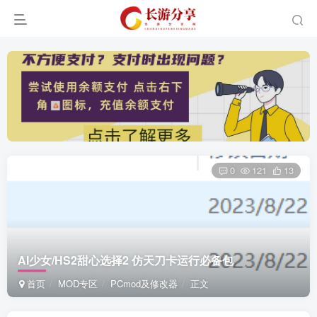
0
121
13
AI少女/HS2甜心选择2 仿天刀卡运行必备包
首页
MOD专区
PCmod及修改器
正文