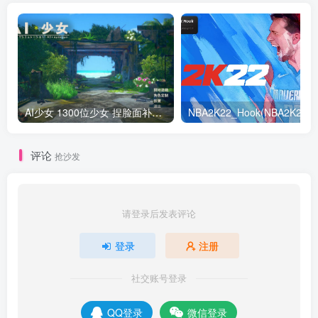
AI少女 1300位少女 捏脸面补数据整合包 总有一位是你想要的
NB
评论
抢沙发
请登录后发表评论
登录
注册
社交账号登录
QQ登录
微信登录