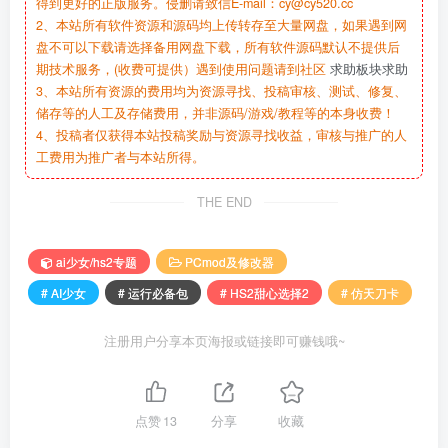
得到更好的正版服务。侵删请致信E-mail：cy@cy520.cc
2、本站所有软件资源和源码均上传转存至大量网盘，如果遇到网
盘不可以下载请选择备用网盘下载，所有软件源码默认不提供后
期技术服务，(收费可提供）遇到使用问题请到社区
求助板块求助
3、本站所有资源的费用均为资源寻找、投稿审核、测试、修复、
储存等的人工及存储费用，并非源码/游戏/教程等的本身收费！
4、投稿者仅获得本站投稿奖励与资源寻找收益，审核与推广的人
工费用为推广者与本站所得。
THE END
ai少女/hs2专题
PCmod及修改器
# AI少女
# 运行必备包
# HS2甜心选择2
# 仿天刀卡
注册用户分享本页海报或链接即可赚钱哦~
点赞
13
分享
收藏