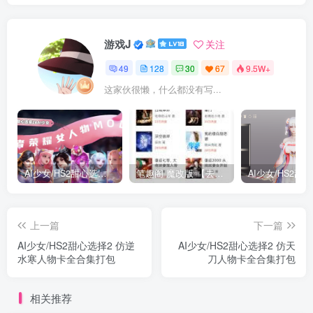
游戏J
关注
49
128
30
67
9.5W+
这家伙很懒，什么都没有写...
AI少女/HS2甜心选择2 仿王者荣耀人物卡全合集打包
笔趣阁 魔改版 【去广告免费小说】
上一篇
下一篇
AI少女/HS2甜心选择2 仿逆
AI少女/HS2甜心选择2 仿天
水寒人物卡全合集打包
刀人物卡全合集打包
相关推荐