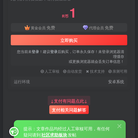
1
R币
免费
免费
黄金会员
代理会员
立即购买
您当前未
登录
！建议
登录
后购买，订单永久保存！未登录浏览器清
理缓存
或更换浏览器就会丢失订单信息！
人工审核
自动发货
技术支持
亲测可用
运行环境
安卓系统
↓支付有问题点此↓
支付相关问题解答
提示：文章作品均经过人工审核可用，有任何
疑问请到
社区求助板块
发帖