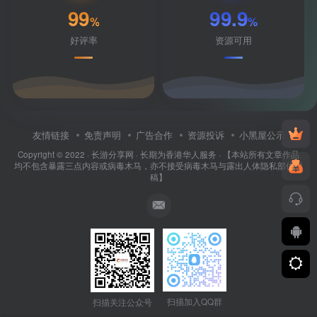
99
99.9
%
%
好评率
资源可用
友情链接
免责声明
广告合作
资源投诉
小黑屋公示
Copyright © 2022 ·
长游分享网
· 长期为香港华人服务 · 【本站所有文章作品
均不包含暴露三点内容或病毒木马，亦不接受病毒木马与露出人体隐私部位投
稿】
扫描加入QQ群
扫描关注公众号