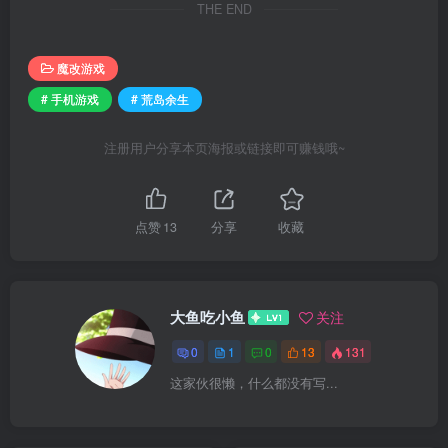
THE END
魔改游戏
# 手机游戏
# 荒岛余生
注册用户分享本页海报或链接即可赚钱哦~
点赞
13
分享
收藏
大鱼吃小鱼
关注
0
1
0
13
131
这家伙很懒，什么都没有写...