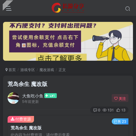
首页
游戏专区
魔改游戏
正文
荒岛余生 魔改版
大鱼吃小鱼
关注
5年前更新
0
131
13
付费资源
已售 23
荒岛余生 魔改版
此内容为付费资源，请付费后查看