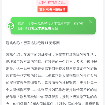
↓支付有问题点此↓
支付相关问题解答
提示：文章作品均经过人工审核可用，有任何
疑问请到
社区求助板块
发帖
游戏名称：密室逃脱绝境11 游乐园
游戏介绍：夜幕下的闪烁霓虹，不仅有灯红酒绿的夜生活，
也埋藏了数不清的黑暗。在过去的一个月里，多名小孩神秘
消失。这一系列的离奇失踪案似乎都和那座荒废多年的游乐
园有着千丝万缕的联系……但真正让人感到恐惧的是在头号
侦探社宣告放弃调查后，紧接而来的神秘谣言，更是让每一
个人都惴惴不安……这到底是凶犯作恶还是如传闻所述的恶
灵作祟？刚从警校毕业的菜鸟警探，接到上级紧急下达的命
令。他们必须在2周内侦破案件，找到失踪的小孩。废弃游乐