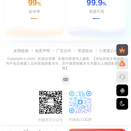
99
99.9
%
%
好评率
资源可用
友情链接
免责声明
广告合作
资源投诉
小黑屋公示
Copyright © 2022 ·
长游分享网
· 长期为香港华人服务 · 【本站所有文章作品
均不包含暴露三点内容或病毒木马，亦不接受病毒木马与露出人体隐私部位投
稿】
扫描加入QQ群
扫描关注公众号
8