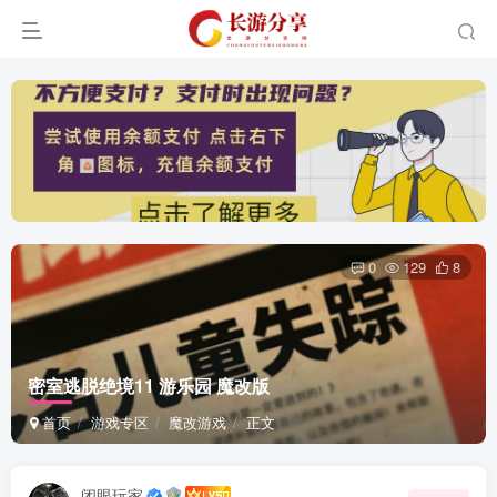
0
129
8
密室逃脱绝境11 游乐园 魔改版
首页
游戏专区
魔改游戏
正文
闭眼玩家