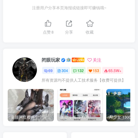
注册用户分享本页海报或链接即可赚钱哦~
点赞
8
分享
收藏
闭眼玩家
关注
69
304
132
153
65.5W+
所有资源均不提供人工技术服务【收费可提供】
童颜网红樱井宁宁写真集套图
免费漫画 小程序