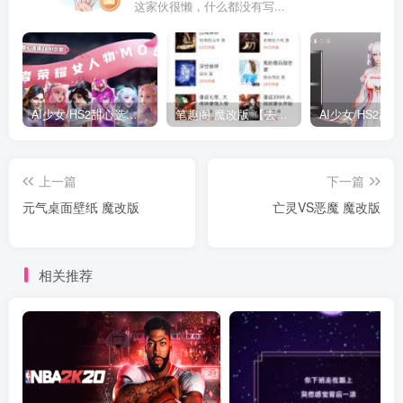
这家伙很懒，什么都没有写...
AI少女/HS2甜心选择2 仿王者荣耀人物卡全合集打包
笔趣阁 魔改版 【去广告免费小说】
上一篇
下一篇
元气桌面壁纸 魔改版
亡灵VS恶魔 魔改版
相关推荐