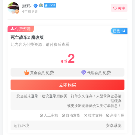
游戏J
关注
4年前更新
付费资源
已售 14
死亡战车2 魔改版
此内容为付费资源，请付费后查看
2
R币
免费
免费
黄金会员
代理会员
立即购买
您当前未
登录
！建议
登录
后购买，订单永久保存！未登录浏览器清
理缓存
或更换浏览器就会丢失订单信息！
人工审核
自动发货
技术支持
亲测可用
运行环境
安卓系统