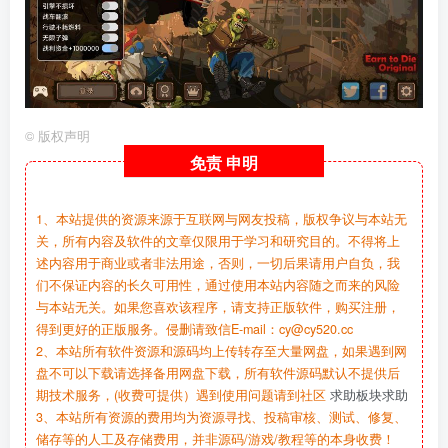
©
版权声明
免责
申明
1、本站提供的资源来源于互联网与网友投稿，版权争议与本站无
关，所有内容及软件的文章仅限用于学习和研究目的。不得将上
述内容用于商业或者非法用途，否则，一切后果请用户自负，我
们不保证内容的长久可用性，通过使用本站内容随之而来的风险
与本站无关。如果您喜欢该程序，请支持正版软件，购买注册，
得到更好的正版服务。侵删请致信E-mail：cy@cy520.cc
2、本站所有软件资源和源码均上传转存至大量网盘，如果遇到网
盘不可以下载请选择备用网盘下载，所有软件源码默认不提供后
期技术服务，(收费可提供）遇到使用问题请到社区
求助板块求助
3、本站所有资源的费用均为资源寻找、投稿审核、测试、修复、
储存等的人工及存储费用，并非源码/游戏/教程等的本身收费！