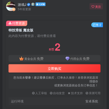
游戏J
关注
5年前更新
付费资源
已售 2
特技滑板 魔改版
此内容为付费资源，请付费后查看
2
R币
免费
免费
黄金会员
代理会员
立即购买
您当前未
登录
！建议
登录
后购买，订单永久保存！未登录浏览器清
理缓存
或更换浏览器就会丢失订单信息！
人工审核
自动发货
技术支持
亲测可用
运行环境
安卓系统