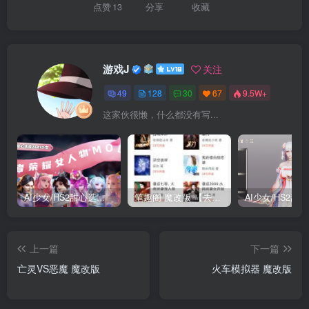
点赞
13
分享
收藏
游戏J
关注
49
128
30
67
9.5W+
这家伙很懒，什么都没有写...
AI少女/HS2甜心选择2 仿王者荣耀人物卡全合集打包
笔趣阁 魔改版 【去广告免费小说】
上一篇
下一篇
亡灵VS恶魔 魔改版
火车模拟器 魔改版