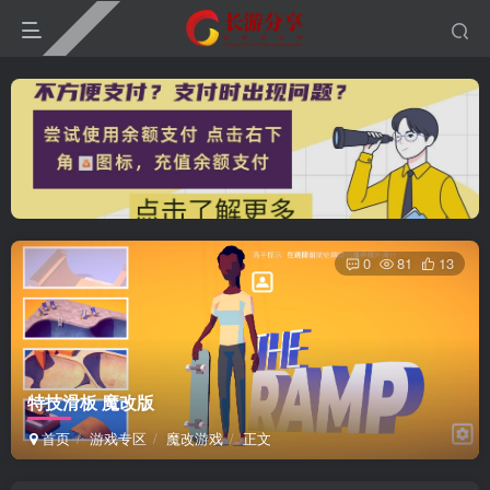
0
81
13
特技滑板 魔改版
首页
游戏专区
魔改游戏
正文