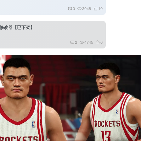
0
3048
10
生涯修改器【已下架】
2
4745
6