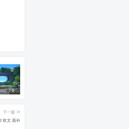
AI少女 1300位少女 捏脸面补数据整合包 总有一位是你想要的
网红桜井宁宁写真集套图二【内含210张】
网红桜井宁宁写真视频4集合集
短
下一篇
22 欧文 面补