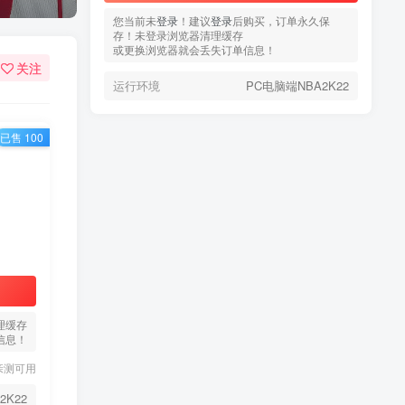
您当前未
您当前未
登录
登录
！建议
！建议
登录
登录
后购买，订单永久保
后购买，订单永久保
存！未登录浏览器清理缓存
存！未登录浏览器清理缓存
或更换浏览器就会丢失订单信息！
或更换浏览器就会丢失订单信息！
关注
运行环境
运行环境
PC电脑端NBA2K22
PC电脑端NBA2K22
已售 100
热门文章
TOP1
3.4W+人已阅读
蠢沫沫 写真合集
理缓存
信息！
童颜网红樱井宁宁写真集套
TOP2
亲测可用
图
5年前
1.8W+人已阅读
2K22