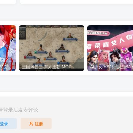
NBA2K22_Hook(NBA2K22面补加载器) NBA2K_Hook
王国风云三 东方王朝 MOD
请登录后发表评论
登录
注册