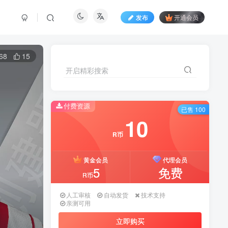
发布
开通会员
68
15
开启精彩搜索
开启精彩搜索
付费资源
付费资源
已售 100
已售 100
10
10
R币
R币
黄金会员
黄金会员
代理会员
代理会员
5
5
免费
免费
R币
R币
人工审核
人工审核
自动发货
自动发货
技术支持
技术支持
亲测可用
亲测可用
立即购买
立即购买