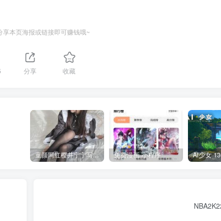
分享本页海报或链接即可赚钱哦~
5
分享
收藏
童颜网红樱井宁宁写真集套图
免费漫画 小程序
NBA2K