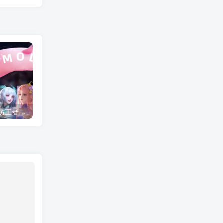
AI少女/HS2甜心选择2 仿王者荣耀人物卡全合集打包
NBA2K22 灌篮高手面补合集