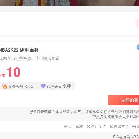
NBA2K22 姚明 面补
此内容为付费资源，请付费后查看
10
R币
5
免费
黄金会员
R币
代理会员
立即购买
您当前未
登录
！建议
登录
后购买，订单永久保存！未登录浏览器清
或更换浏览器就会丢失订单
人工审核
自动发货
技术支持
PC电脑端NBA