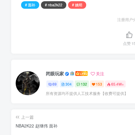
# 面补
# nba2k22
# 姚明
注册用户
点赞
1
闭眼玩家
关注
69
304
132
153
65.4W+
所有资源均不提供人工技术服务【收费可提供】
上一篇
NBA2K22 赵继伟 面补