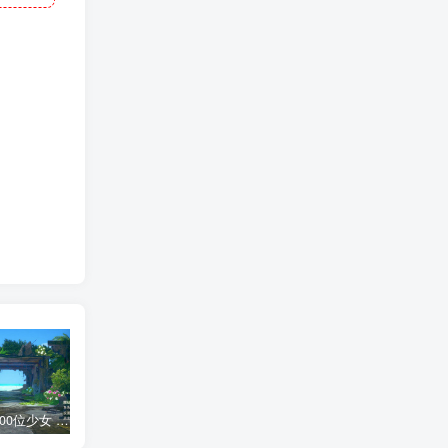
AI少女 1300位少女 捏脸面补数据整合包 总有一位是你想要的
网红桜井宁宁写真集套图二【内含210张】
网红桜井宁宁写真视频4集合集
短