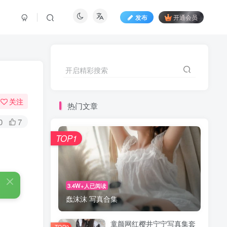
发布
开通会员
开启精彩搜索
关注
热门文章
0
7
TOP1
3.4W+人已阅读
蠢沫沫 写真合集
童颜网红樱井宁宁写真集套
TOP2