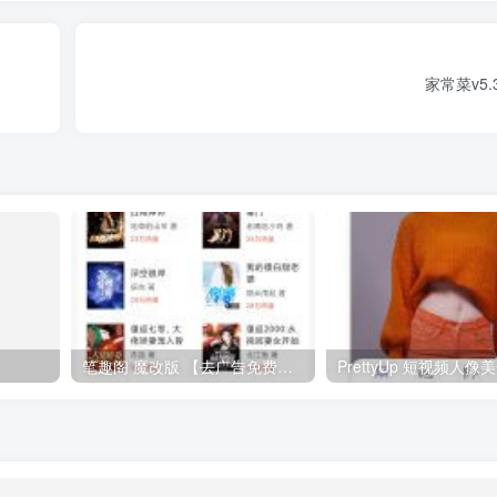
家常菜v5.
笔趣阁 魔改版 【去广告免费小说】