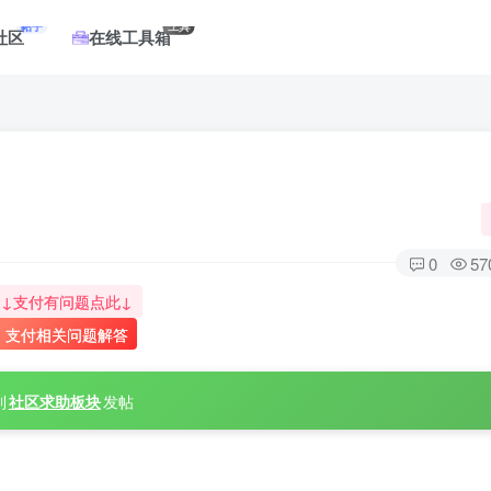
帖子
工具
社区
在线工具箱
0
57
↓支付有问题点此↓
支付相关问题解答
到
社区求助板块
发帖