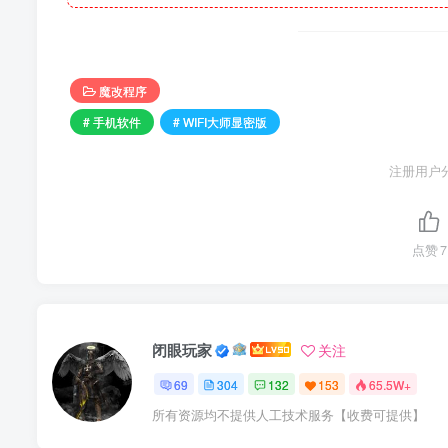
魔改程序
# 手机软件
# WIFI大师显密版
注册用户
点赞
7
闭眼玩家
关注
69
304
132
153
65.5W+
所有资源均不提供人工技术服务【收费可提供】