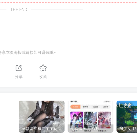
THE END
分享本页海报或链接即可赚钱哦~
分享
收藏
童颜网红樱井宁宁写真集套图
免费漫画 小程序