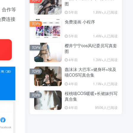
图
、合作等
5年前
1.8W+人已阅读
免费连接
免费漫画 小程序
TOP3
5年前
1.4W+人已阅读
樱井宁宁cos风纪委员写真套
TOP4
图
4年前
1.3W+人已阅读
蠢沫沫 大巴车+健身环+埃及
TOP5
喵COS写真合集
4年前
1.1W+人已阅读
桜桃喵COS暖暖+长裙妹抖写
TOP6
真合集
4年前
9506人已阅读