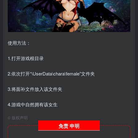
使用方法：
1.打开游戏根目录
2.依次打开“\UserData\chara\female”文件夹
3.将面补文件放入该文件夹
4.游戏中自然拥有该女生
©
版权声明
免责
申明