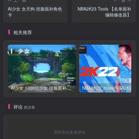
AI少女 女天狗 捏脸面补角色
NBA2K23 Tools 【名单面补
卡
编辑修改器】
相关推荐
AI少女 1300位少女 捏脸面补数据整合包 总有一位是你想要的
NB
评论
抢沙发
请登录后发表评论