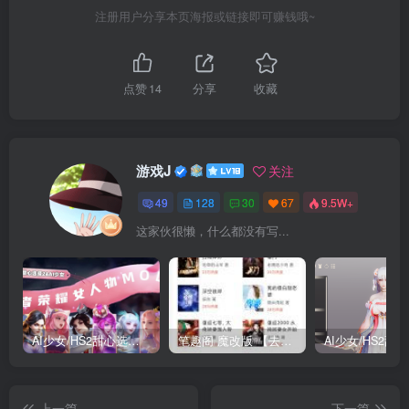
注册用户分享本页海报或链接即可赚钱哦~
点赞
14
分享
收藏
游戏J
关注
49
128
30
67
9.5W+
这家伙很懒，什么都没有写...
AI少女/HS2甜心选择2 仿王者荣耀人物卡全合集打包
笔趣阁 魔改版 【去广告免费小说】
上一篇
下一篇