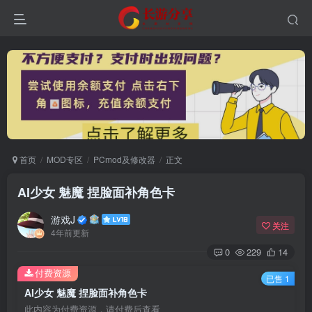
首页
MOD专区
PCmod及修改器
正文
AI少女 魅魔 捏脸面补角色卡
游戏J
关注
4年前更新
0
229
14
付费资源
已售 1
AI少女 魅魔 捏脸面补角色卡
此内容为付费资源，请付费后查看