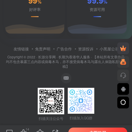
99
99.9
%
%
好评率
资源可用
友情链接
免责声明
广告合作
资源投诉
小黑屋公示
Copyright © 2022 ·
长游分享网
· 长期为香港华人服务 · 【本站所有文章作品
均不包含暴露三点内容或病毒木马，亦不接受病毒木马与露出人体隐私部位投
稿】
扫描加入QQ群
扫描关注公众号
14