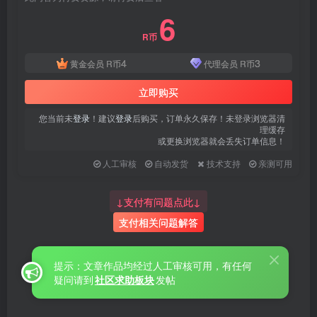
6
R币
4
3
黄金会员
R币
代理会员
R币
立即购买
您当前未
登录
！建议
登录
后购买，订单永久保存！未登录浏览器清
理缓存
或更换浏览器就会丢失订单信息！
人工审核
自动发货
技术支持
亲测可用
↓支付有问题点此↓
支付相关问题解答
提示：文章作品均经过人工审核可用，有任何
疑问请到
社区求助板块
发帖