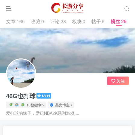
文章
165
收藏
0
评论
28
板块
0
帖子
6
粉丝
26
10.8W+
2054
26
关注
46G也打球
10枚徽章
美女博主
爱打球的妹子，爱玩NBA2K系列游戏....
文章
165
收藏
0
评论
28
板块
0
帖子
6
粉丝
26