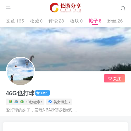
文章
165
收藏
0
评论
28
板块
0
帖子
6
粉丝
26
10.8W+
2054
26
关注
46G也打球
10枚徽章
美女博主
爱打球的妹子，爱玩NBA2K系列游戏....
文章
165
收藏
0
评论
28
板块
0
帖子
6
粉丝
26