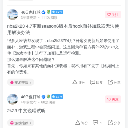
46G也打球
关注
3年前更新
111次阅读
nba2k23 4.7更新season6版本后hook面补加载器无法使
用解决办法
很多人应该都发现了，nba2k23在4月7日这次更新后如果使用了
面补，游戏过程中会突然闪退。这是因为2k官方将2k23的exe文
件【游戏本体】进行了加壳以及运行检测。
那么如果解决这个问题呢？
首先，你如果有其他的面补加载器，就不用看下去了【比如网上
有的付费修...
技术交流
评分
回复
分享
46G也打球
关注
4年前发布
68次阅读
2k23 中文说唱试听
游戏推荐
评分
1
分享