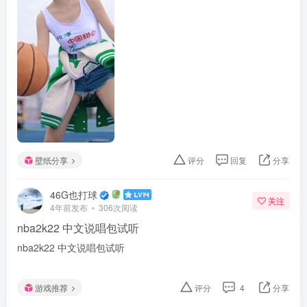
壁纸分享
评分
回复
分享
46G也打球
关注
4年前发布
306次阅读
nba2k22 中文说唱包试听
nba2k22 中文说唱包试听
游戏推荐
评分
4
分享