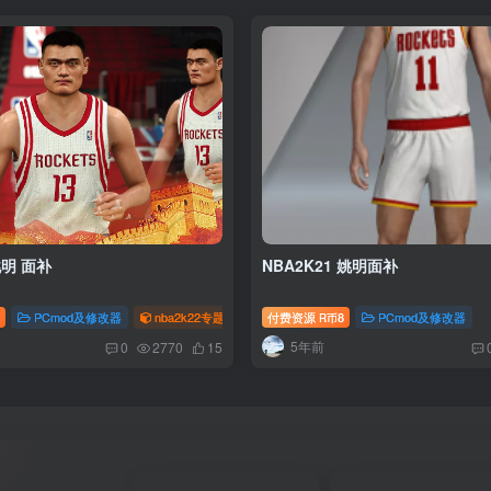
姚明 面补
NBA2K21 姚明面补
PCmod及修改器
nba2k22专题
付费资源
8
PCmod及修改器
R币
5年前
0
2770
15