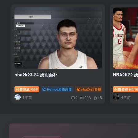
nba2k23-24 姚明面补
NBA2K22 
付费资源
8
PCmod及修改器
nba2k23专题
付费资源
10
R币
R币
1年前
4年前
0
908
15