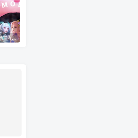
AI少女/HS2甜心选择2 仿王者荣耀人物卡全合集打包
NBA2K22 灌篮高手面补合集