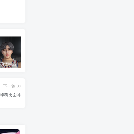
NBA2K22 项链精品蔡徐坤面补
NBA2K22 流川枫面补
NBA2K22 08年中国队面补合集
下一篇
A2K21 巅峰科比面补