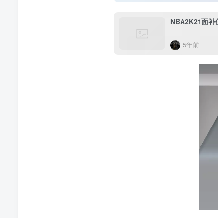
NBA2K21面
5年前