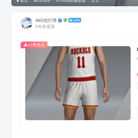
首页
MOD专区
PCmod及修改器
正文
46G也打球
5年前更新
付费资源