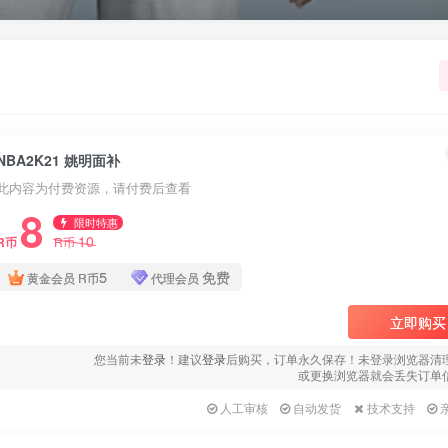
用户名或邮箱
登录密码
找回密码
|
免密登录
记住登录
NBA2K21 姚明面补
登录
此内容为付费资源，请付费后查看
8
社交账号登录
限时特惠
10
R币
R币
QQ登录
微信登录
5
免费
黄金会员
R币
代理会员
使用社交账号登录即表示同意
用户协议
、
隐私声明
立即购买
您当前未
登录
！建议
登录
后购买，订单永久保存！未登录浏览器清
或更换浏览器就会丢失订单
人工审核
自动发货
技术支持