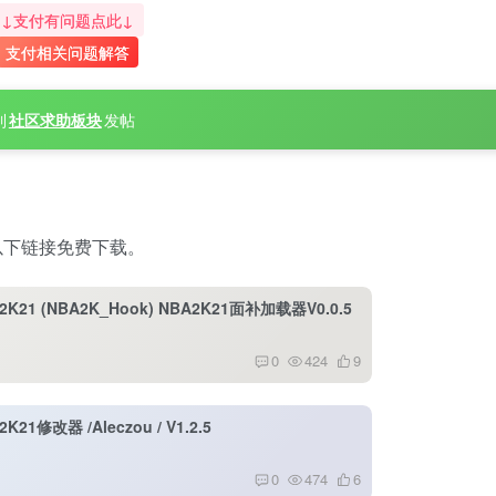
↓支付有问题点此↓
支付相关问题解答
到
社区求助板块
发帖
以下链接免费下载。
2K21 (NBA2K_Hook) NBA2K21面补加载器V0.0.5
0
424
9
2K21修改器 /Aleczou / V1.2.5
0
474
6