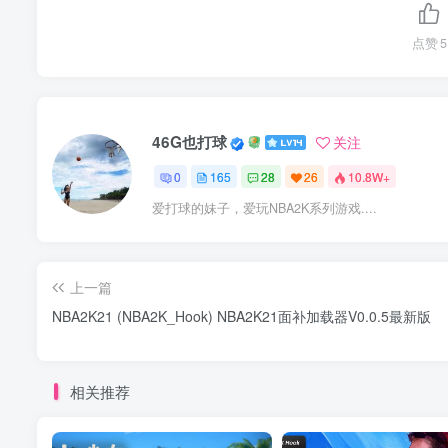
点赞
5
46G也打球
关注
0
165
28
26
10.8W+
爱打球的妹子，爱玩NBA2K系列游戏....
上一篇
NBA2K21 (NBA2K_Hook) NBA2K21面补加载器V0.0.5最新版
相关推荐