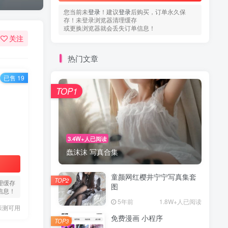
您当前未
登录
！建议
登录
后购买，订单永久保
存！未登录浏览器清理缓存
或更换浏览器就会丢失订单信息！
关注
热门文章
已售 19
TOP1
3.4W+人已阅读
蠢沫沫 写真合集
童颜网红樱井宁宁写真集套
TOP2
理缓存
图
信息！
5年前
1.8W+人已阅读
亲测可用
免费漫画 小程序
TOP3