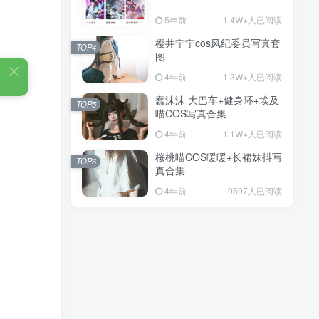
5年前
1.4W+人已阅读
樱井宁宁cos风纪委员写真套
TOP4
图
4年前
1.3W+人已阅读
蠢沫沫 大巴车+健身环+埃及
TOP5
喵COS写真合集
4年前
1.1W+人已阅读
桜桃喵COS暖暖+长裙妹抖写
TOP6
真合集
4年前
9507人已阅读