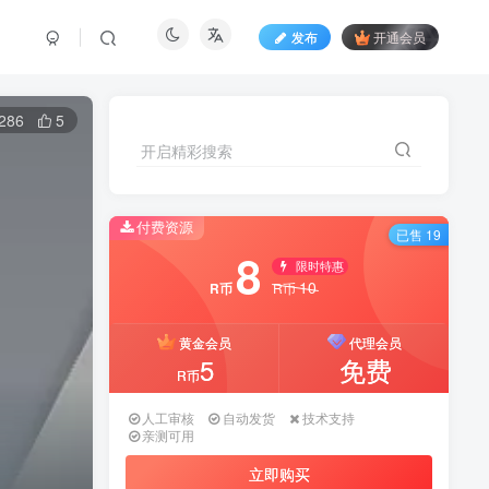
发布
开通会员
286
5
开启精彩搜索
付费资源
已售 19
8
限时特惠
10
R币
R币
黄金会员
代理会员
5
免费
R币
人工审核
自动发货
技术支持
亲测可用
立即购买