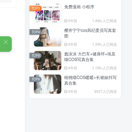
免费漫画 小程序
TOP3
5年前
1.4W+人已阅读
樱井宁宁cos风纪委员写真套
TOP4
图
4年前
1.3W+人已阅读
蠢沫沫 大巴车+健身环+埃及
TOP5
喵COS写真合集
4年前
1.1W+人已阅读
桜桃喵COS暖暖+长裙妹抖写
TOP6
真合集
4年前
9507人已阅读