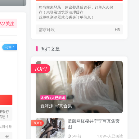
您当前未
登录
！建议
登录
后购买，订单永久保
存！未登录浏览器清理缓存
或更换浏览器就会丢失订单信息！
关注
需求环境
H5
已售 1
热门文章
TOP1
3.4W+人已阅读
蠢沫沫 写真合集
理缓存
信息！
童颜网红樱井宁宁写真集套
TOP2
亲测可用
图
5年前
1.8W+人已阅读
H5