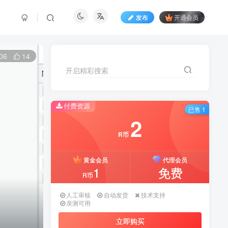
发布
开通会员
06
14
开启精彩搜索
付费资源
已售 1
2
R币
黄金会员
代理会员
1
免费
R币
人工审核
自动发货
技术支持
亲测可用
立即购买