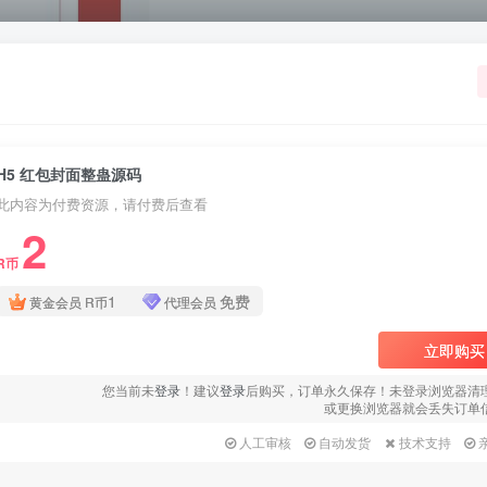
H5 红包封面整蛊源码
此内容为付费资源，请付费后查看
2
R币
1
免费
黄金会员
R币
代理会员
立即购买
您当前未
登录
！建议
登录
后购买，订单永久保存！未登录浏览器清
或更换浏览器就会丢失订单
人工审核
自动发货
技术支持