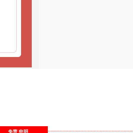
免责
申明