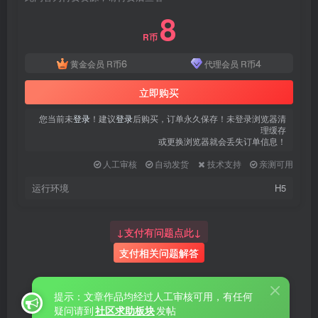
8
R币
6
4
黄金会员
R币
代理会员
R币
立即购买
您当前未
登录
！建议
登录
后购买，订单永久保存！未登录浏览器清
理缓存
或更换浏览器就会丢失订单信息！
人工审核
自动发货
技术支持
亲测可用
运行环境
H5
↓支付有问题点此↓
支付相关问题解答
提示：文章作品均经过人工审核可用，有任何
疑问请到
社区求助板块
发帖