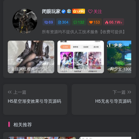
闭眼玩家
关注
69
304
132
153
66.1W+
所有资源均不提供人工技术服务【收费可提供】
童颜网红樱井宁宁写真集套图
免费漫画 小程序
上一篇
下一篇
H5星空渐变效果引导页源码
H5无名引导页源码
相关推荐