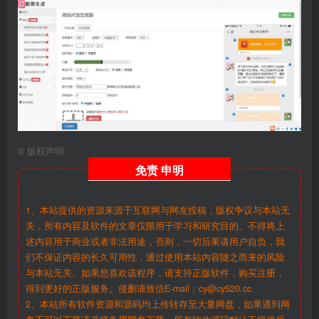
©
版权声明
免责
申明
1、本站提供的资源来源于互联网与网友投稿，版权争议与本站无
关，所有内容及软件的文章仅限用于学习和研究目的。不得将上
述内容用于商业或者非法用途，否则，一切后果请用户自负，我
们不保证内容的长久可用性，通过使用本站内容随之而来的风险
与本站无关。如果您喜欢该程序，请支持正版软件，购买注册，
得到更好的正版服务。侵删请致信E-mail：cy@cy520.cc
2、本站所有软件资源和源码均上传转存至大量网盘，如果遇到网