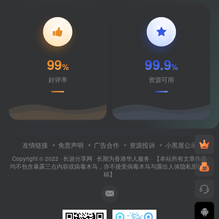
99
99.9
%
%
好评率
资源可用
友情链接
免责声明
广告合作
资源投诉
小黑屋公示
Copyright © 2022 ·
长游分享网
· 长期为香港华人服务 · 【本站所有文章作品
均不包含暴露三点内容或病毒木马，亦不接受病毒木马与露出人体隐私部位投
稿】