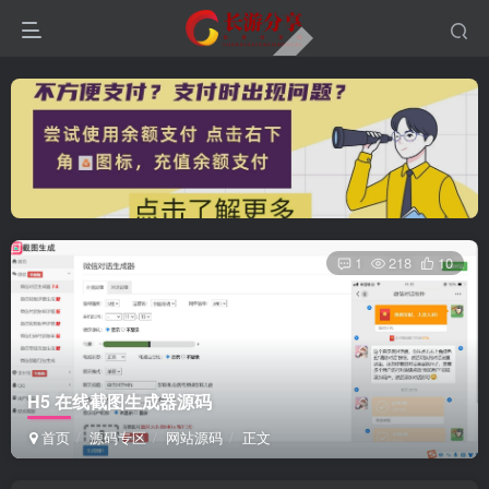
1
218
10
H5 在线截图生成器源码
首页
源码专区
网站源码
正文