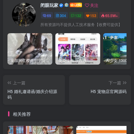
闭眼玩家
关注
69
304
132
153
65.5W+
所有资源均不提供人工技术服务【收费可提供】
童颜网红樱井宁宁写真集套图
免费漫画 小程序
上一篇
下一篇
H5 婚礼邀请函/婚庆介绍源
H5 宠物店官网源码
码
相关推荐