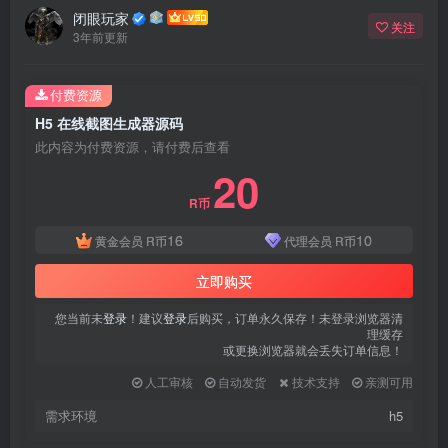
闭眼玩家
关注
3年前更新
付费资源
H5 在线截图生成器源码
此内容为付费资源，请付费后查看
20
R币
16
10
黄金会员
R币
代理会员
R币
立即购买
您当前未
登录
！建议
登录
后购买，订单永久保存！未登录浏览器清
理缓存
或更换浏览器就会丢失订单信息！
人工审核
自动发货
技术支持
亲测可用
需求环境
h5