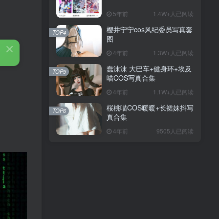
5年前
1.4W+人已阅读
樱井宁宁cos风纪委员写真套
TOP4
图
4年前
1.3W+人已阅读
蠢沫沫 大巴车+健身环+埃及
TOP5
喵COS写真合集
4年前
1.1W+人已阅读
桜桃喵COS暖暖+长裙妹抖写
TOP6
真合集
4年前
9505人已阅读