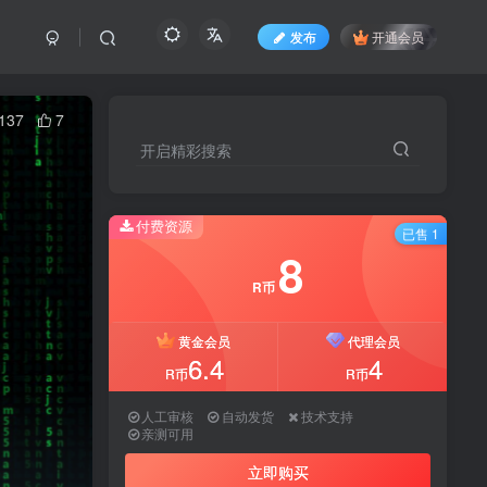
发布
开通会员
137
7
开启精彩搜索
付费资源
已售 1
8
R币
黄金会员
代理会员
6.4
4
R币
R币
人工审核
自动发货
技术支持
亲测可用
立即购买