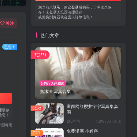
您当前未
登录
！建议
登录
后购买，订单永久保
存！未登录浏览器清理缓存
或更换浏览器就会丢失订单信息！
关注
热门文章
已售 1
TOP1
3.4W+人已阅读
蠢沫沫 写真合集
童颜网红樱井宁宁写真集套
TOP2
理缓存
图
信息！
5年前
1.8W+人已阅读
亲测可用
免费漫画 小程序
TOP3