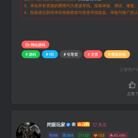
3、本站所有资源的费用均为资源寻找、投稿审核、测试、修复、
4、投稿者仅获得本站投稿奖励与资源寻找收益，审核与推广的
网站源码
# 源码
# H5
# 引导页
# 主页
# 黑客特效
注册用户
点赞
7
闭眼玩家
关注
69
304
132
153
65.4W+