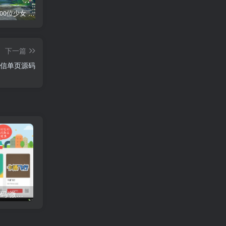
AI少女 1300位少女 捏脸面补数据整合包 总有一位是你想要的
网红桜井宁宁写真集套图二【内含210张】
网红桜井宁宁写真视频4集合集
短
下一篇
微信单页源码
H5 400个微信小游戏源码/微信公众号引流源码/朋友圈小游戏引流源码
H5 植物大战僵尸源码
H5 个人引导页官网