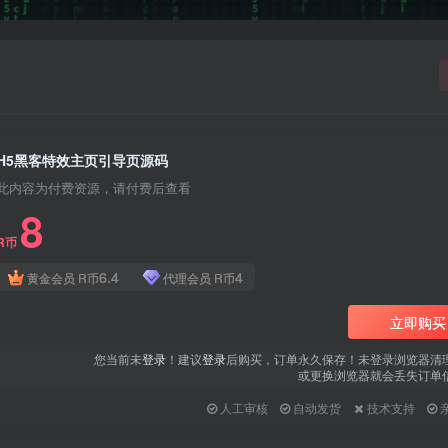
H5黑客特效主页引导页源码
此内容为付费资源，请付费后查看
8
R币
6.4
4
黄金会员
R币
代理会员
R币
立即购买
您当前未
登录
！建议
登录
后购买，订单永久保存！未登录浏览器清
或更换浏览器就会丢失订单
人工审核
自动发货
技术支持