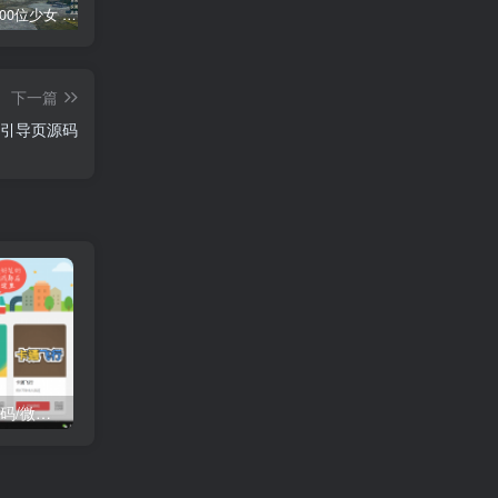
AI少女 1300位少女 捏脸面补数据整合包 总有一位是你想要的
网红桜井宁宁写真集套图二【内含210张】
网红桜井宁宁写真视频4集合集
短
下一篇
风引导页源码
H5 400个微信小游戏源码/微信公众号引流源码/朋友圈小游戏引流源码
H5 植物大战僵尸源码
H5 个人引导页官网