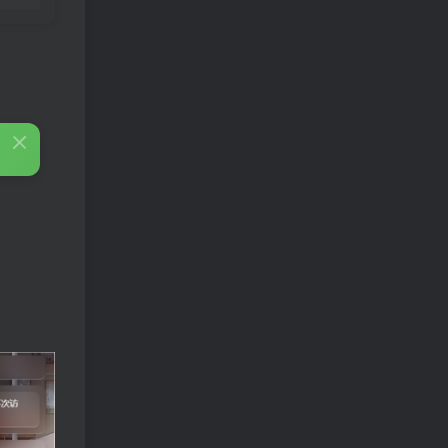
免费漫画 小程序
TOP3
5年前
1.4W+人已阅读
樱井宁宁cos风纪委员写真套
TOP4
图
4年前
1.3W+人已阅读
蠢沫沫 大巴车+健身环+埃及
TOP5
喵COS写真合集
4年前
1.1W+人已阅读
桜桃喵COS暖暖+长裙妹抖写
TOP6
真合集
4年前
9505人已阅读