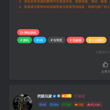
3、本站所有资源的费用均为资源寻找、投稿审核、测试、修复、
4、投稿者仅获得本站投稿奖励与资源寻找收益，审核与推广的
网站源码
# 源码
# H5
# 引导页
# 毛玻璃
# 个人简约
注册用户
点赞
9
闭眼玩家
关注
69
304
132
153
65.4W+