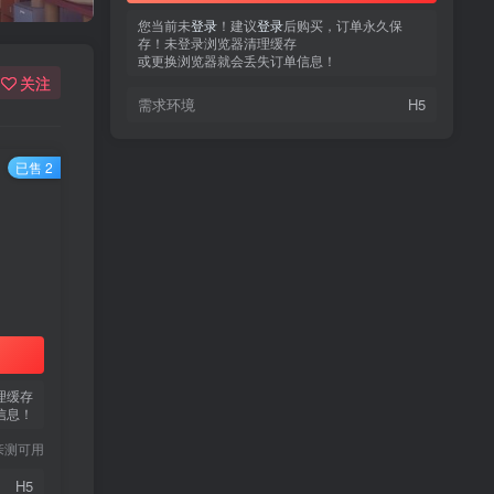
您当前未
您当前未
登录
登录
！建议
！建议
登录
登录
后购买，订单永久保
后购买，订单永久保
存！未登录浏览器清理缓存
存！未登录浏览器清理缓存
或更换浏览器就会丢失订单信息！
或更换浏览器就会丢失订单信息！
关注
需求环境
需求环境
H5
H5
已售 2
热门文章
TOP1
3.4W+人已阅读
蠢沫沫 写真合集
理缓存
信息！
童颜网红樱井宁宁写真集套
TOP2
亲测可用
图
5年前
1.8W+人已阅读
H5