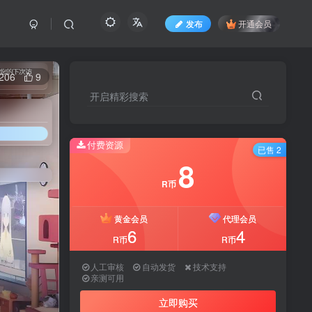
发布
开通会员
206
9
开启精彩搜索
开启精彩搜索
付费资源
付费资源
已售 2
已售 2
8
8
R币
R币
黄金会员
黄金会员
代理会员
代理会员
6
6
4
4
R币
R币
R币
R币
人工审核
人工审核
自动发货
自动发货
技术支持
技术支持
亲测可用
亲测可用
立即购买
立即购买