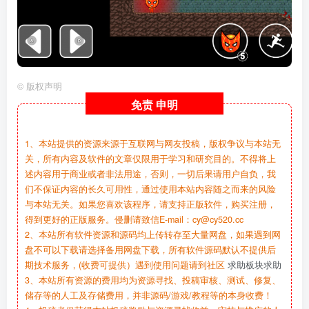
©
版权声明
免责
申明
1、本站提供的资源来源于互联网与网友投稿，版权争议与本站无
关，所有内容及软件的文章仅限用于学习和研究目的。不得将上
述内容用于商业或者非法用途，否则，一切后果请用户自负，我
们不保证内容的长久可用性，通过使用本站内容随之而来的风险
与本站无关。如果您喜欢该程序，请支持正版软件，购买注册，
得到更好的正版服务。侵删请致信E-mail：cy@cy520.cc
2、本站所有软件资源和源码均上传转存至大量网盘，如果遇到网
盘不可以下载请选择备用网盘下载，所有软件源码默认不提供后
期技术服务，(收费可提供）遇到使用问题请到社区
求助板块求助
3、本站所有资源的费用均为资源寻找、投稿审核、测试、修复、
储存等的人工及存储费用，并非源码/游戏/教程等的本身收费！