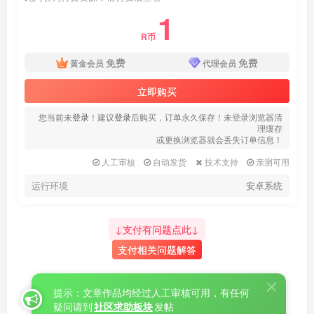
1
R币
免费
免费
黄金会员
代理会员
立即购买
您当前未
登录
！建议
登录
后购买，订单永久保存！未登录浏览器清
理缓存
或更换浏览器就会丢失订单信息！
人工审核
自动发货
技术支持
亲测可用
运行环境
安卓系统
↓支付有问题点此↓
支付相关问题解答
提示：文章作品均经过人工审核可用，有任何
疑问请到
社区求助板块
发帖