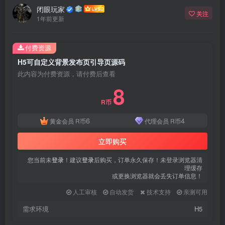
闭眼玩家
关注
1年前更新
付费资源
H5可自定义背景发布页引导页源码
此内容为付费资源，请付费后查看
8
R币
6
4
黄金会员
R币
代理会员
R币
立即购买
您当前未
登录
！建议
登录
后购买，订单永久保存！未登录浏览器清
理缓存
或更换浏览器就会丢失订单信息！
人工审核
自动发货
技术支持
亲测可用
需求环境
H5