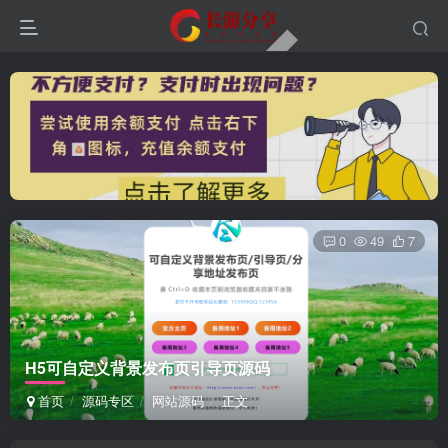
0
49
7
H5可自定义背景发布页引导页源码
首页
源码专区
网站源码
正文