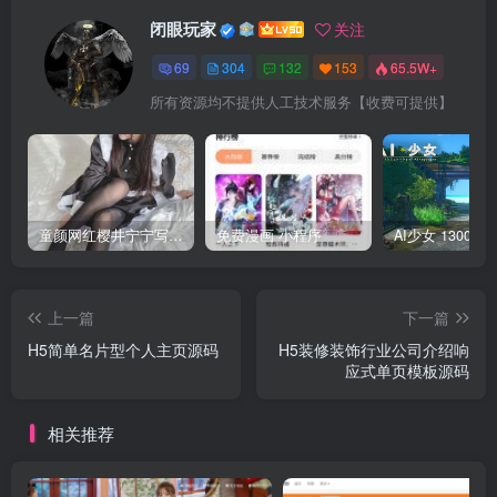
闭眼玩家
关注
69
304
132
153
65.5W+
所有资源均不提供人工技术服务【收费可提供】
童颜网红樱井宁宁写真集套图
免费漫画 小程序
上一篇
下一篇
H5简单名片型个人主页源码
H5装修装饰行业公司介绍响
应式单页模板源码
相关推荐