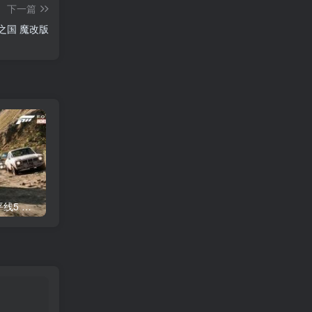
下一篇
之国 魔改版
PC游戏 极限竞速：地平线5 硬盘离线版
60秒原子冒险【又名避难所生存】 魔改版
饥荒海滩：诺亚 魔改