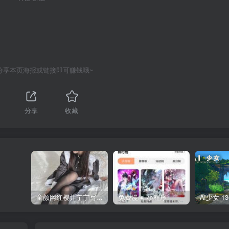
分享本页海报或链接即可赚钱哦~
分享
收藏
童颜网红樱井宁宁写真集套图
免费漫画 小程序