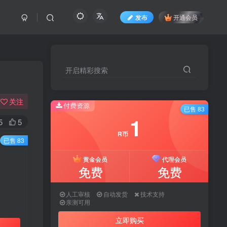
发布
开通会员
开启精彩搜索
开启精彩搜索
关注
付费资源
付费资源
已售 83
已售 83
1
1
5
5
R币
R币
已售 83
黄金会员
黄金会员
代理会员
代理会员
免费
免费
免费
免费
人工审核
人工审核
自动发货
自动发货
技术支持
技术支持
亲测可用
亲测可用
立即购买
立即购买