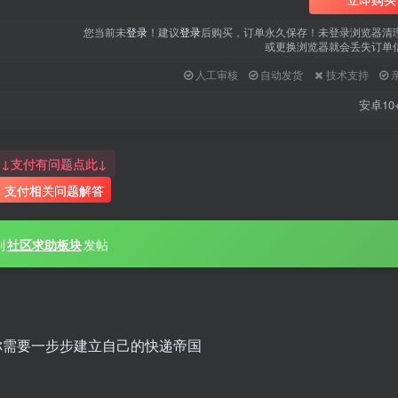
您当前未
登录
！建议
登录
后购买，订单永久保存！未登录浏览器清
或更换浏览器就会丢失订单
人工审核
自动发货
技术支持
安卓10
↓支付有问题点此↓
支付相关问题解答
到
社区求助板块
发帖
你需要一步步建立自己的快递帝国