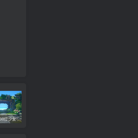
AI少女 1300位少女 捏脸面补数据整合包 总有一位是你想要的
网红桜井宁宁写真集套图二【内含210张】
网红桜井宁宁写真视频4集合集
短