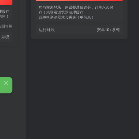
您当前未
您当前未
登录
登录
！建议
！建议
登录
登录
后购买，订单永久保
后购买，订单永久保
理缓存
存！未登录浏览器清理缓存
存！未登录浏览器清理缓存
信息！
或更换浏览器就会丢失订单信息！
或更换浏览器就会丢失订单信息！
亲测可用
运行环境
运行环境
安卓10+系统
安卓10+系统
+系统
热门文章
TOP1
3.4W+人已阅读
蠢沫沫 写真合集
童颜网红樱井宁宁写真集套
TOP2
图
5年前
1.8W+人已阅读