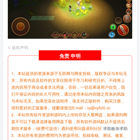
©
版权声明
免责
申明
1、本站提供的资源来源于互联网与网友投稿，版权争议与本站无
关，所有内容及软件的文章仅限用于学习和研究目的。不得将上
述内容用于商业或者非法用途，否则，一切后果请用户自负，我
们不保证内容的长久可用性，通过使用本站内容随之而来的风险
与本站无关。如果您喜欢该程序，请支持正版软件，购买注册，
得到更好的正版服务。侵删请致信E-mail：cy@cy520.cc
2、本站所有软件资源和源码均上传转存至大量网盘，如果遇到网
盘不可以下载请选择备用网盘下载，所有软件源码默认不提供后
期技术服务，(收费可提供）遇到使用问题请到社区
求助板块求助
3、本站所有资源的费用均为资源寻找、投稿审核、测试、修复、