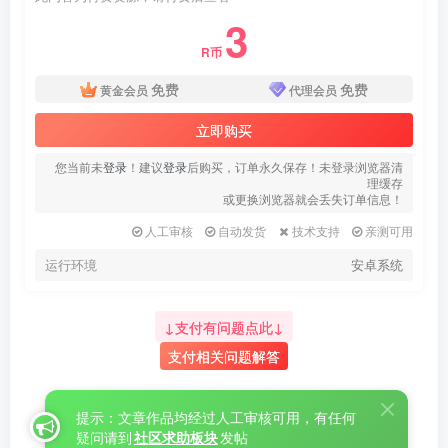
3
R币
免费
免费
黄金会员
代理会员
立即购买
您当前未
登录
！建议
登录
后购买，订单永久保存！未登录浏览器清
理缓存
或更换浏览器就会丢失订单信息！
人工审核
自动发货
技术支持
亲测可用
运行环境
安卓系统
↓支付有问题点此↓
支付相关问题解答
提示：文章作品均经过人工审核可用，有任何
疑问请到
社区求助板块
发帖