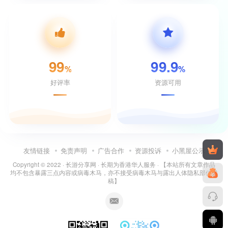
99
99.9
%
%
好评率
资源可用
友情链接
免责声明
广告合作
资源投诉
小黑屋公示
Copyright © 2022 ·
长游分享网
· 长期为香港华人服务 · 【本站所有文章作品
均不包含暴露三点内容或病毒木马，亦不接受病毒木马与露出人体隐私部位投
稿】