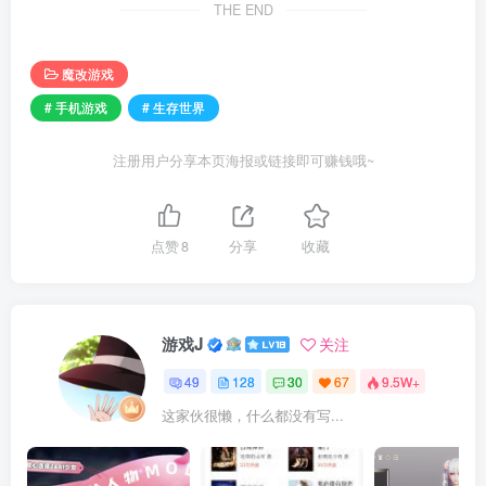
THE END
魔改游戏
# 手机游戏
# 生存世界
注册用户分享本页海报或链接即可赚钱哦~
点赞
8
分享
收藏
游戏J
关注
49
128
30
67
9.5W+
这家伙很懒，什么都没有写...