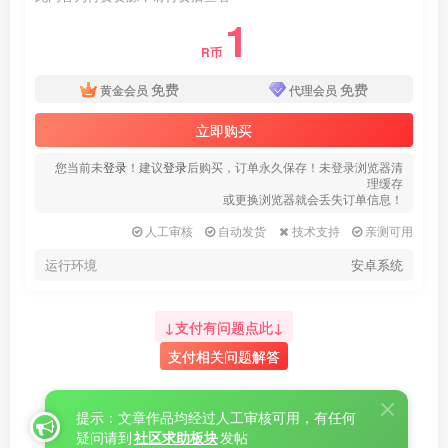
1
R币
免费
免费
黄金会员
代理会员
立即购买
您当前未
登录
！建议
登录
后购买，订单永久保存！未登录浏览器清
理缓存
或更换浏览器就会丢失订单信息！
人工审核
自动发货
技术支持
亲测可用
运行环境
安卓系统
↓支付有问题点此↓
支付相关问题解答
提示：文章作品均经过人工审核可用，有任何
疑问请到
社区求助板块
发帖