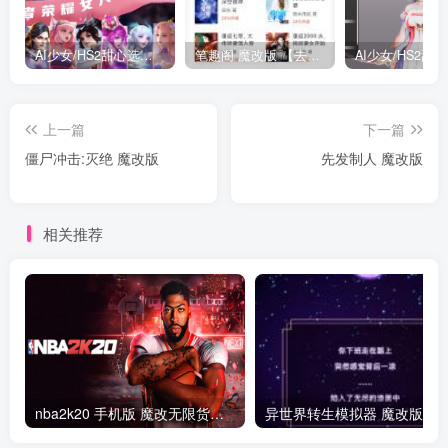
AI少女/HS2甜心选择2 仿王者荣耀人物卡全合集打包
笔趣阁 魔改版 【去广告免费小说】
上一篇
下一篇
僵尸冲击:灭绝 魔改版
先发制人 魔改版
相关推荐
nba2k20 手机版 魔改无限货币版
异世界转生模拟器 魔改版