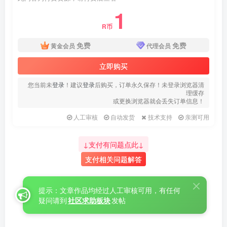
1
R币
免费
免费
黄金会员
代理会员
立即购买
您当前未
登录
！建议
登录
后购买，订单永久保存！未登录浏览器清
理缓存
或更换浏览器就会丢失订单信息！
人工审核
自动发货
技术支持
亲测可用
↓支付有问题点此↓
支付相关问题解答
提示：文章作品均经过人工审核可用，有任何
疑问请到
社区求助板块
发帖