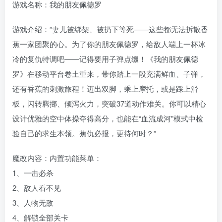
游戏名称：我的朋友佩德罗
游戏介绍：”妻儿被绑架、被扔下等死——这些都无法拆散香
蕉一家团聚的心。为了你的朋友佩德罗，给敌人端上一杯冰
冷的复仇特调吧——记得要用子弹点缀！《我的朋友佩德
罗》在移动平台卷土重来，带你踏上一段充满鲜血、子弹，
还有香蕉的刺激旅程！迈出双脚，乘上摩托，或是踩上滑
板，闪转腾挪、倾泻火力，突破37道动作难关。你可以精心
设计优雅的空中体操夺得高分，也能在“血流成河”模式中检
验自己的求生本领。蕉仇必报，更待何时？”
魔改内容：内置功能菜单：
1、一击必杀
2、敌人看不见
3、人物无敌
4、解锁全部关卡