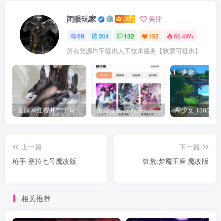
闭眼玩家
关注
69
304
132
153
65.4W+
所有资源均不提供人工技术服务【收费可提供】
童颜网红樱井宁宁写真集套图
免费漫画 小程序
上一篇
下一篇
枪手 塞拉七号魔改版
饥荒:梦魇王座 魔改版
相关推荐