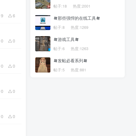
帖子:18
热度:2001
9
6
那些强悍的在线工具
帖子:8
热度:1269
游戏工具
0
0
帖子:6
热度:1263
发帖必看系列
0
0
帖子:5
热度:881
0
0
0
0