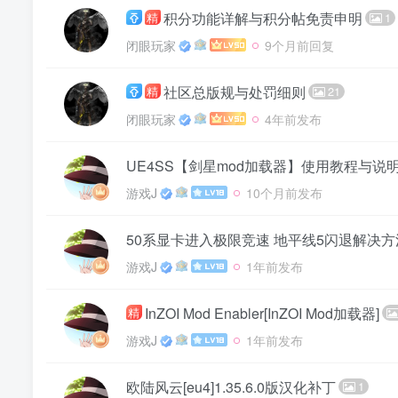
积分功能详解与积分帖免责申明
精
1
闭眼玩家
9个月前回复
社区总版规与处罚细则
精
21
闭眼玩家
4年前发布
UE4SS【剑星mod加载器】使用教程与说
游戏J
10个月前发布
50系显卡进入极限竞速 地平线5闪退解决方
游戏J
1年前发布
InZOI Mod Enabler[InZOI Mod加载器]
精
游戏J
1年前发布
欧陆风云[eu4]1.35.6.0版汉化补丁
1