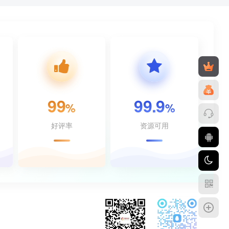
99
99.9
%
%
好评率
资源可用