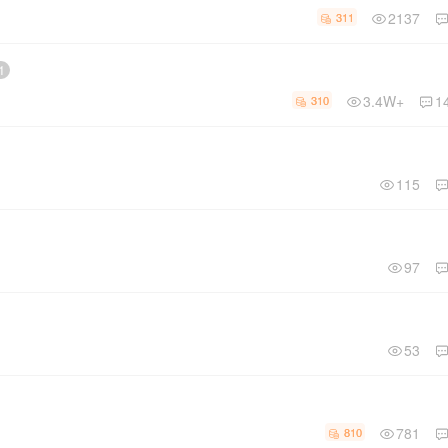
2137
311
1
3.4W+
1
310
115
97
53
781
810