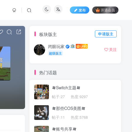
发布
开通会员
板块版主
申请版主
闭眼玩家
关注
超级版主
热门话题
Switch主题
帖子:27
热度:9297
那些COS美图
帖子:11
热度:5768
账号共享