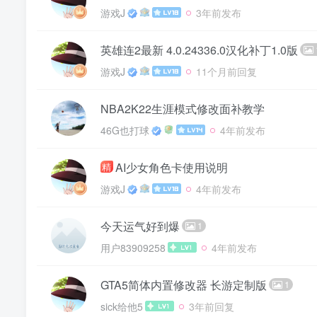
游戏J
3年前发布
英雄连2最新 4.0.24336.0汉化补丁1.0版
游戏J
11个月前回复
NBA2K22生涯模式修改面补教学
46G也打球
4年前发布
AI少女角色卡使用说明
精
游戏J
4年前发布
今天运气好到爆
1
用户83909258
4年前发布
GTA5简体内置修改器 长游定制版
1
sick给他5
3年前回复