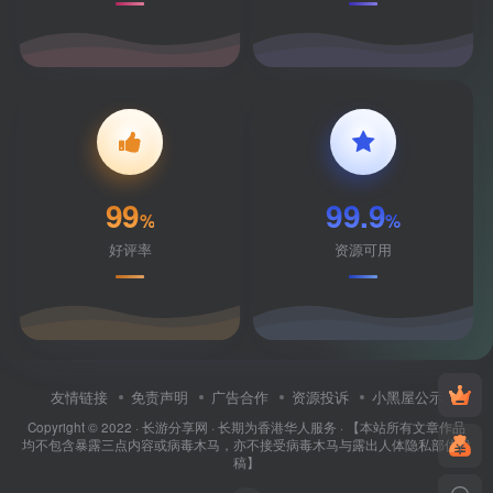
99
99.9
%
%
好评率
资源可用
友情链接
免责声明
广告合作
资源投诉
小黑屋公示
Copyright © 2022 ·
长游分享网
· 长期为香港华人服务 · 【本站所有文章作品
均不包含暴露三点内容或病毒木马，亦不接受病毒木马与露出人体隐私部位投
稿】