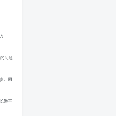
方，
起的问题
负责。同
系长游平