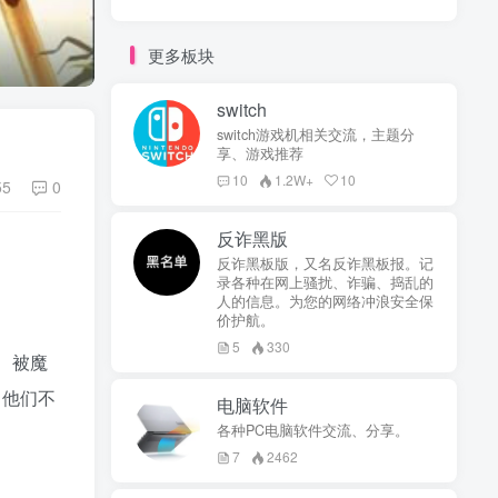
更多板块
switch
switch游戏机相关交流，主题分
享、游戏推荐
10
1.2W+
10
55
0
反诈黑版
反诈黑板版，又名反诈黑板报。记
录各种在网上骚扰、诈骗、捣乱的
人的信息。为您的网络冲浪安全保
价护航。
5
330
、被魔
，他们不
电脑软件
各种PC电脑软件交流、分享。
7
2462