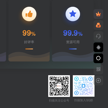
99
99.9
%
%
好评率
资源可用
扫描加入QQ群
扫描关注公众号