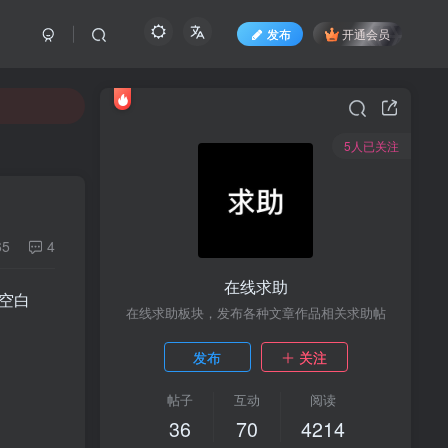
发布
开通会员
5人已关注
65
4
在线求助
k空白
在线求助板块，发布各种文章作品相关求助帖
发布
关注
帖子
互动
阅读
36
70
4214