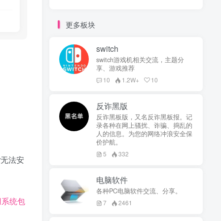
更多板块
switch
switch游戏机相关交流，主题分
享、游戏推荐
10
1.2W+
10
反诈黑版
反诈黑板版，又名反诈黑板报。记
录各种在网上骚扰、诈骗、捣乱的
人的信息。为您的网络冲浪安全保
价护航。
5
332
er无法安
电脑软件
各种PC电脑软件交流、分享。
可用系统包
7
2461