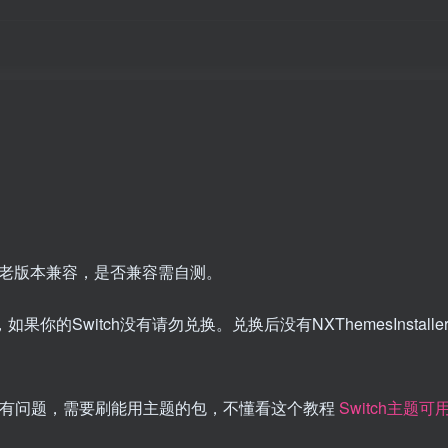
用户名或邮箱
登录密码
找回密码
|
免密登录
记住登录
登录
社交账号登录
QQ登录
微信登录
，理论对老版本兼容，是否兼容需自测。
使用社交账号登录即表示同意
用户协议
、
隐私声明
插件，如果你的Switch没有请勿兑换。兑换后没有NXThemesInstall
包有问题，需要刷能用主题的包，不懂看这个教程
Switch主题