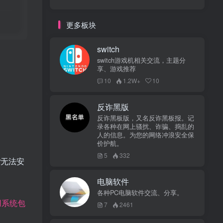
更多板块
switch
switch游戏机相关交流，主题分
享、游戏推荐
10
1.2W+
10
反诈黑版
反诈黑板版，又名反诈黑板报。记
录各种在网上骚扰、诈骗、捣乱的
人的信息。为您的网络冲浪安全保
价护航。
5
332
er无法安
电脑软件
各种PC电脑软件交流、分享。
可用系统包
7
2461