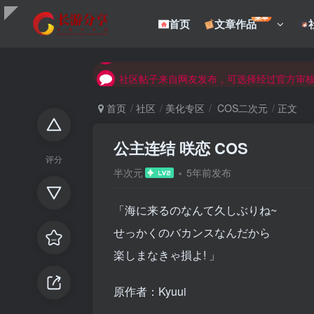
菜单
首页
文章作品
社区帖子来自网友发布，可选择经过官方审
社区帖子来自网友发布，可选择经过官方审
社区帖子来自网友发布，可选择经过官方审
首页
社区
美化专区
COS二次元
正文
公主连结 咲恋 COS
评分
半次元
5年前发布
「海に来るのなんて久しぶりね~
せっかくのバカンスなんだから
楽しまなきゃ損よ! 」
原作者：Kyuui