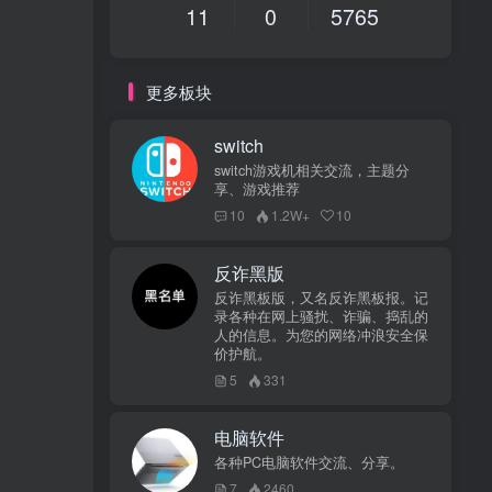
11
0
5765
更多板块
switch
switch游戏机相关交流，主题分
享、游戏推荐
10
1.2W+
10
反诈黑版
反诈黑板版，又名反诈黑板报。记
录各种在网上骚扰、诈骗、捣乱的
人的信息。为您的网络冲浪安全保
价护航。
5
331
电脑软件
各种PC电脑软件交流、分享。
7
2460