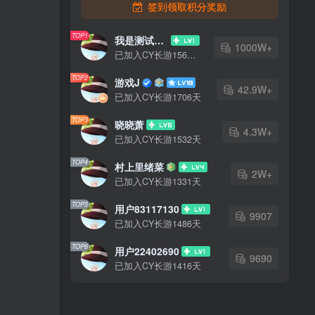
签到领取积分奖励
TOP1
我是测试大哥
1000W+
已加入CY长游1567天
TOP2
游戏J
42.9W+
已加入CY长游1706天
TOP3
晓晓萧
4.3W+
已加入CY长游1532天
TOP4
村上里绪菜
2W+
已加入CY长游1331天
TOP5
用户83117130
9907
已加入CY长游1486天
TOP6
用户22402690
9690
已加入CY长游1416天