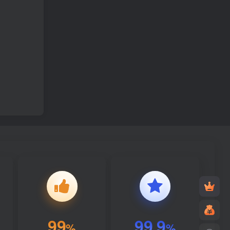
99
99.9
%
%