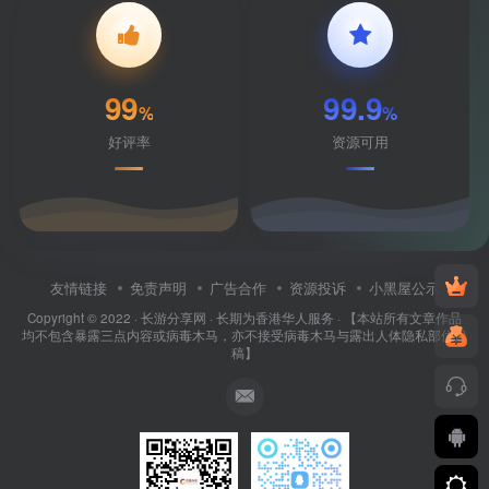
99
99.9
%
%
好评率
资源可用
友情链接
免责声明
广告合作
资源投诉
小黑屋公示
Copyright © 2022 ·
长游分享网
· 长期为香港华人服务 · 【本站所有文章作品
均不包含暴露三点内容或病毒木马，亦不接受病毒木马与露出人体隐私部位投
稿】