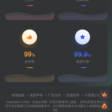
99
99.9
%
%
好评率
资源可用
友情链接
免责声明
广告合作
资源投诉
小黑屋公示
Copyright © 2022 ·
长游分享网
· 长期为香港华人服务 · 【本站所有文章作品
均不包含暴露三点内容或病毒木马，亦不接受病毒木马与露出人体隐私部位投
稿】