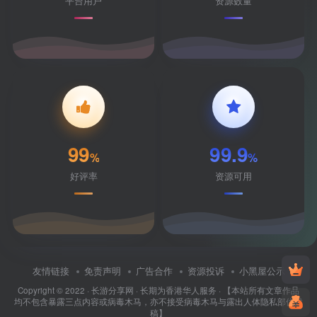
平台用户
资源数量
99
99.9
%
%
好评率
资源可用
友情链接
免责声明
广告合作
资源投诉
小黑屋公示
Copyright © 2022 ·
长游分享网
· 长期为香港华人服务 · 【本站所有文章作品
均不包含暴露三点内容或病毒木马，亦不接受病毒木马与露出人体隐私部位投
稿】