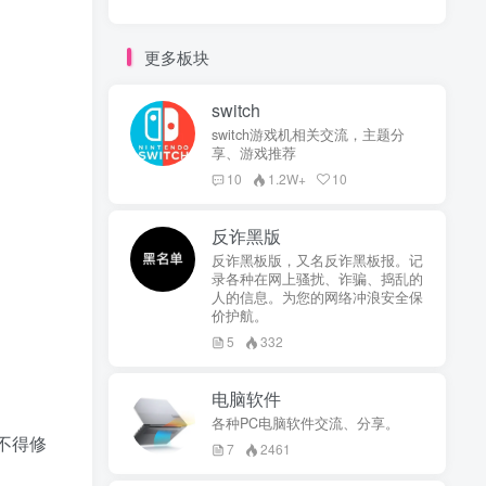
更多板块
switch
switch游戏机相关交流，主题分
享、游戏推荐
10
1.2W+
10
反诈黑版
反诈黑板版，又名反诈黑板报。记
录各种在网上骚扰、诈骗、捣乱的
人的信息。为您的网络冲浪安全保
价护航。
5
332
电脑软件
各种PC电脑软件交流、分享。
不得修
7
2461