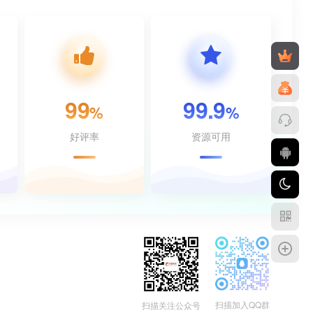
99
99.9
%
%
好评率
资源可用
扫描加入QQ群
扫描关注公众号