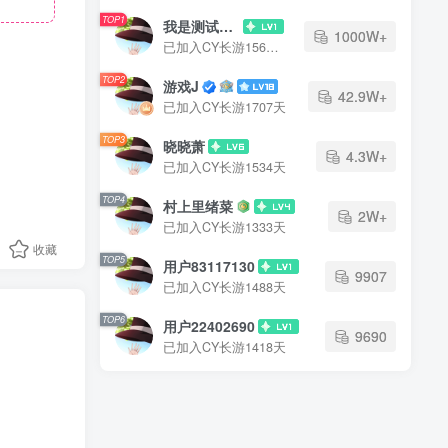
TOP1
我是测试大哥
1000W+
已加入CY长游1568天
TOP2
游戏J
42.9W+
已加入CY长游1707天
TOP3
晓晓萧
4.3W+
已加入CY长游1534天
TOP4
村上里绪菜
2W+
已加入CY长游1333天
收藏
TOP5
用户83117130
9907
已加入CY长游1488天
TOP6
用户22402690
9690
已加入CY长游1418天