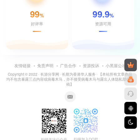
99
99.9
%
%
好评率
资源可用
友情链接
免责声明
广告合作
资源投诉
小黑屋公示
Copyright © 2022 ·
长游分享网
· 长期为香港华人服务 · 【本站所有文章作品
均不包含暴露三点内容或病毒木马，亦不接受病毒木马与露出人体隐私部位投
稿】
扫描加入QQ群
扫描关注公众号