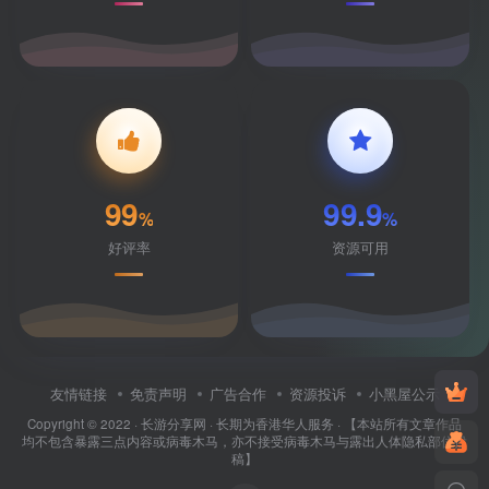
99
99.9
%
%
好评率
资源可用
友情链接
免责声明
广告合作
资源投诉
小黑屋公示
Copyright © 2022 ·
长游分享网
· 长期为香港华人服务 · 【本站所有文章作品
均不包含暴露三点内容或病毒木马，亦不接受病毒木马与露出人体隐私部位投
稿】