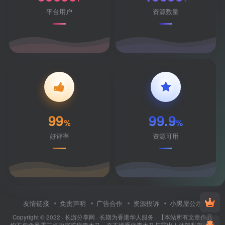
平台用户
资源数量
99
99.9
%
%
好评率
资源可用
友情链接
免责声明
广告合作
资源投诉
小黑屋公示
Copyright © 2022 ·
长游分享网
· 长期为香港华人服务 · 【本站所有文章作品
均不包含暴露三点内容或病毒木马，亦不接受病毒木马与露出人体隐私部位投