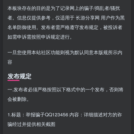
登录密码
本板块存在的目的是为了记录网上的骗子/捣乱者/骚扰
找回密码
|
免密登录
记住登录
者。信息仅提供参考，仅适用于 长游分享网 用户作为黑
名单防御使用。发布者需严格遵守发布规定，被投诉者
登录
如需申诉需按照申诉规定进行。
社交账号登录
一旦您使用本站社区功能则视为默认同意本版规所示内
QQ登录
微信登录
容
使用社交账号登录即表示同意
用户协议
、
隐私声明
发布规定
一.发布者必须严格按照以下格式中的一个发布，否则将
会被删除。
1.标题：举报骗子QQ123456 内容：详细描述对方的诈
骗经过并提供相关截图