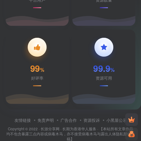
99
99.9
%
%
好评率
资源可用
友情链接
免责声明
广告合作
资源投诉
小黑屋公示
Copyright © 2022 ·
长游分享网
· 长期为香港华人服务 · 【本站所有文章作品
均不包含暴露三点内容或病毒木马，亦不接受病毒木马与露出人体隐私部位投
稿】