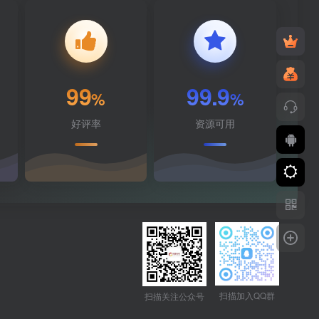
99
99.9
%
%
好评率
资源可用
扫描加入QQ群
扫描关注公众号