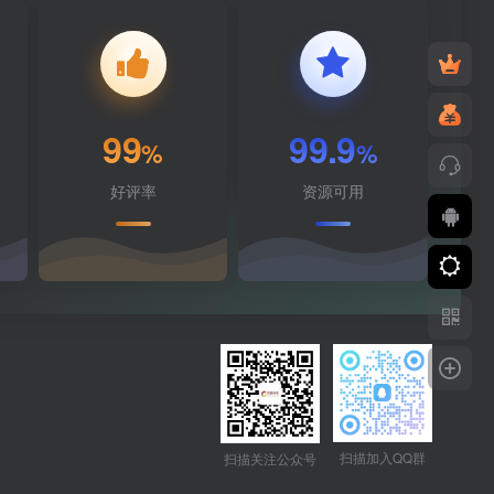
99
99.9
%
%
好评率
资源可用
扫描加入QQ群
扫描关注公众号