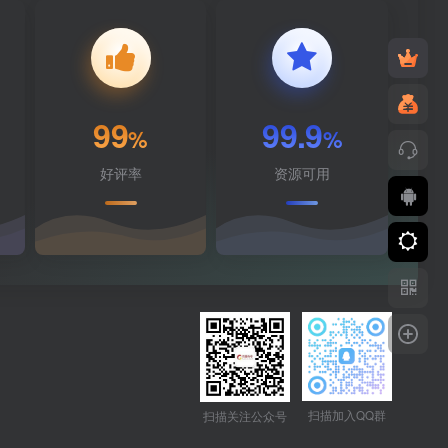
99
99.9
%
%
好评率
资源可用
扫描加入QQ群
扫描关注公众号