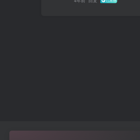
4年前
回复
已采纳