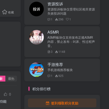
资源投诉
资源投诉板块仅受理社区相关资源
收藏
失效投诉问题
1
296
1
ASMR
ASMR板块仅支持发布正规ASMR
内容，禁止发布：叫床、性过程声
音。
3
1148
手游推荐
手机游戏推荐板块
1
925
新
最热
积分排行榜
0
功能
签到领取积分奖励