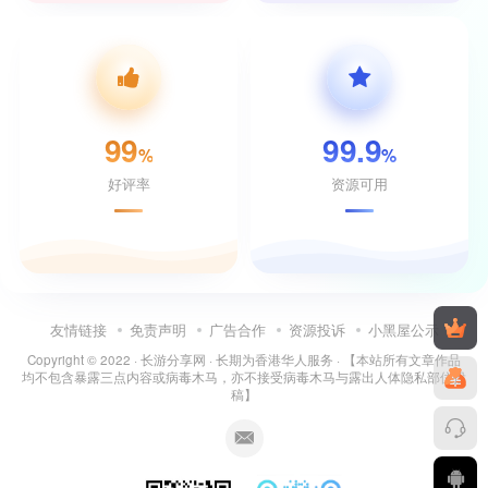
99
99.9
%
%
好评率
资源可用
友情链接
免责声明
广告合作
资源投诉
小黑屋公示
Copyright © 2022 ·
长游分享网
· 长期为香港华人服务 · 【本站所有文章作品
均不包含暴露三点内容或病毒木马，亦不接受病毒木马与露出人体隐私部位投
稿】