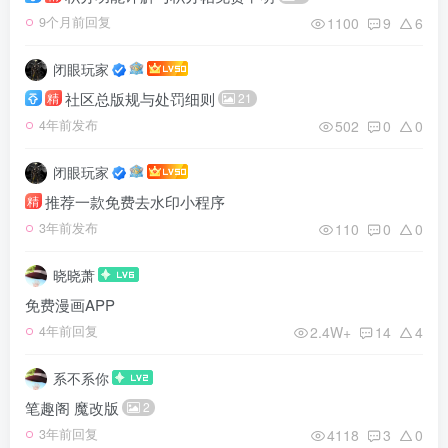
1100
9
6
9个月前回复
闭眼玩家
社区总版规与处罚细则
精
21
502
0
0
4年前发布
闭眼玩家
推荐一款免费去水印小程序
精
110
0
0
3年前发布
晓晓萧
免费漫画APP
2.4W+
14
4
4年前回复
系不系你
笔趣阁 魔改版
2
4118
3
0
3年前回复