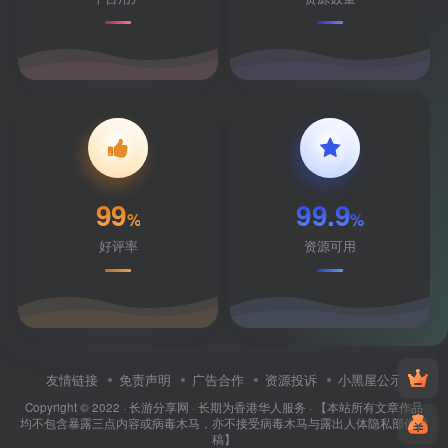
99
99.9
%
%
好评率
资源可用
友情链接
免责声明
广告合作
资源投诉
小黑屋公示
Copyright © 2022 ·
长游分享网
· 长期为香港华人服务 · 【本站所有文章作品
均不包含暴露三点内容或病毒木马，亦不接受病毒木马与露出人体隐私部位投
稿】