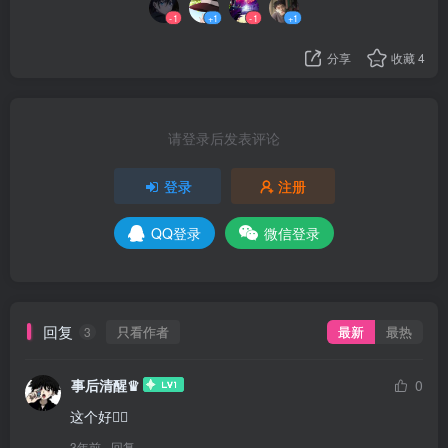
-1
+1
-1
+1
分享
收藏
4
请登录后发表评论
登录
注册
QQ登录
微信登录
回复
只看作者
最新
最热
3
事后清醒♛
0
这个好👌🏻
3年前
回复