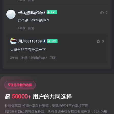
ღ᭄ꦿ꯭浚飙დ᭄꧔ꦿ℘⸙
0
这个是下软件的吗？
4年前
回复
用户68118139
0
大哥封贴了有分享一下
3年前
@
ღ᭄ꦿ꯭浚飙დ᭄꧔ꦿ℘⸙
回复
值得信赖的选择
50000+
超
用户的共同选择
长游分享网 长期分享各种资源，资源均经过平台审核可用。
我们拥有自己的网盘服务器，所有资源审核存档自有服务器，只为为用