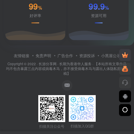
99
99.9
%
%
好评率
资源可用
友情链接
免责声明
广告合作
资源投诉
小黑屋公示
Copyright © 2022 ·
长游分享网
· 长期为香港华人服务 · 【本站所有文章作品
均不包含暴露三点内容或病毒木马，亦不接受病毒木马与露出人体隐私部位投
稿】
扫描加入QQ群
扫描关注公众号