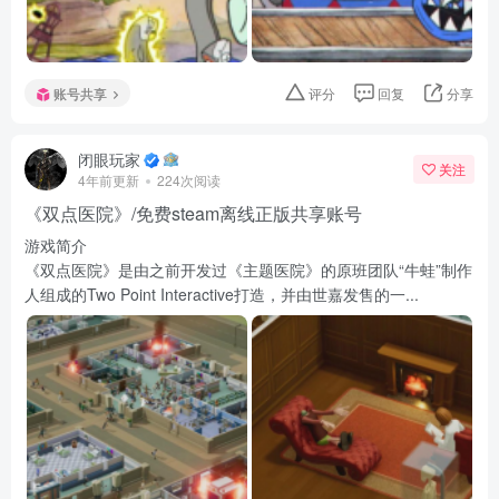
账号共享
评分
回复
分享
闭眼玩家
关注
4年前更新
224次阅读
《双点医院》/免费steam离线正版共享账号
游戏简介
《双点医院》是由之前开发过《主题医院》的原班团队“牛蛙”制作
人组成的Two Point Interactive打造，并由世嘉发售的一...