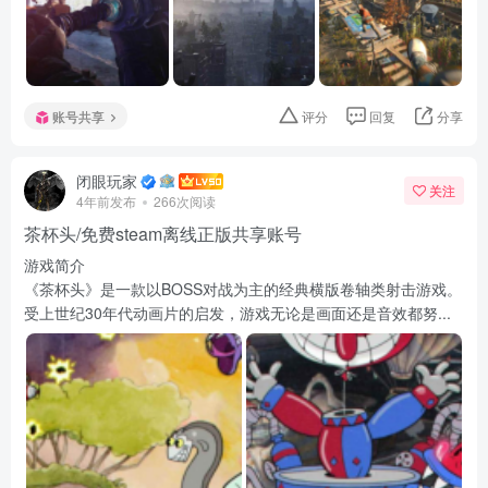
账号共享
评分
回复
分享
闭眼玩家
关注
4年前发布
266次阅读
茶杯头/免费steam离线正版共享账号
游戏简介
《茶杯头》是一款以BOSS对战为主的经典横版卷轴类射击游戏。
受上世纪30年代动画片的启发，游戏无论是画面还是音效都努...