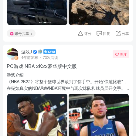
账号共享
评分
回复
分享
游戏J
关注
4年前发布
73次阅读
PC游戏 NBA 2K22豪华版中文版
游戏介绍
《NBA 2K22》将整个篮球世界放到了你手中。开始“快速比赛”，
在宛如真实的NBA和WNBA环境中与现实球队和球员展开交手。...