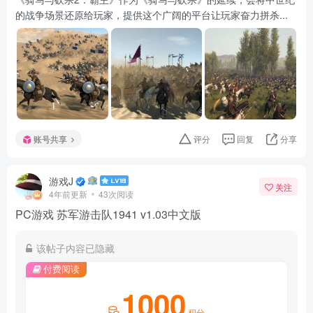
的战争场景还原给玩家，提供这个广阔的平台让玩家奋力拼杀...
账号共享
评分
回复
分享
游戏J
关注
4年前更新
43次阅读
PC游戏 苏军游击队1941 v1.03中文版
该帖子内容已隐藏
付费阅读
1000
积分