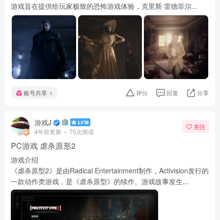
游戏旨在提供给玩家极致的恐怖游戏体验，克里斯·雷德菲尔...
账号共享
评分
回复
分享
游戏J
关注
4年前更新
75次阅读
PC游戏 虐杀原形2
游戏介绍
《虐杀原型2》是由Radical Entertainment制作，Activision发行的
一款动作类游戏，是《虐杀原型》的续作。游戏故事发生...