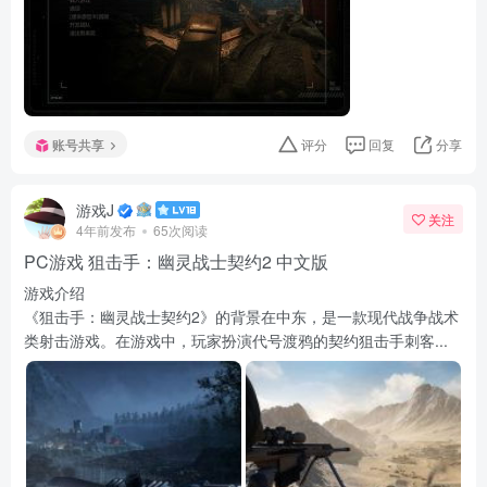
账号共享
评分
回复
分享
游戏J
关注
4年前发布
65次阅读
PC游戏 狙击手：幽灵战士契约2 中文版
游戏介绍
《狙击手：幽灵战士契约2》的背景在中东，是一款现代战争战术
类射击游戏。在游戏中，玩家扮演代号渡鸦的契约狙击手刺客...