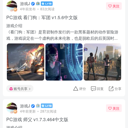
游戏J
关注
4年前发布
83次阅读
PC游戏 看门狗：军团 v1.5.6中文版
游戏介绍
《看门狗：军团》是育碧制作发行的一款黑客题材的动作冒险游
戏，游戏设定在一个虚构的未来伦敦，也是脱欧后的后英国时...
账号共享
评分
回复
分享
游戏J
关注
4年前更新
287次阅读
PC游戏 师父 v1.7.3.464中文版
游戏介绍