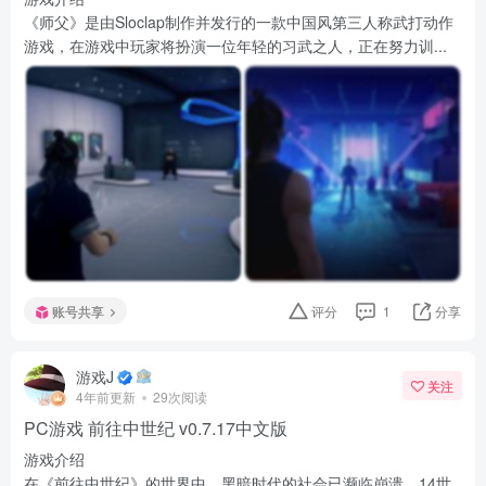
《师父》是由Sloclap制作并发行的一款中国风第三人称武打动作
游戏，在游戏中玩家将扮演一位年轻的习武之人，正在努力训...
账号共享
评分
1
分享
游戏J
关注
4年前更新
29次阅读
PC游戏 前往中世纪 v0.7.17中文版
游戏介绍
在《前往中世纪》的世界中，黑暗时代的社会已濒临崩溃。14世