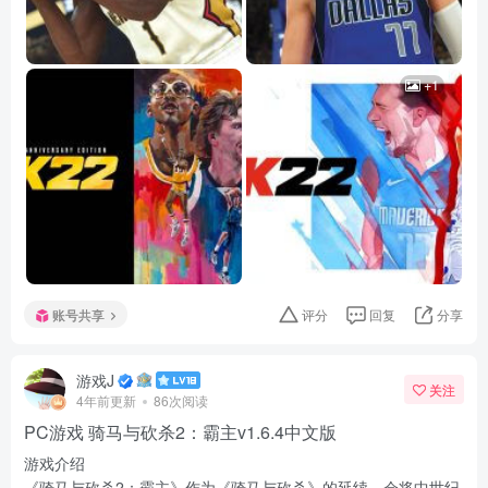
+1
账号共享
评分
回复
分享
游戏J
关注
4年前更新
86次阅读
PC游戏 骑马与砍杀2：霸主v1.6.4中文版
游戏介绍
《骑马与砍杀2：霸主》作为《骑马与砍杀》的延续，会将中世纪