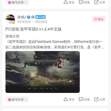
账号共享
评分
回复
分享
游戏J
关注
4年前发布
49次阅读
PC游戏 装甲军团2 v1.2.4中文版
游戏介绍
《装甲军团2》是由Flashback Games制作，Slitherine发行的一
款二战题材的回合制策略游戏，采用虚幻4引擎打造，是《装甲...
账号共享
评分
回复
分享