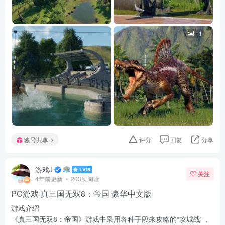
+1
账号共享
评分
回复
分享
游戏J
关注
4年前更新
203次阅读
PC游戏 真三国无双8：帝国 豪华中文版
游戏介绍
《真三国无双8：帝国》游戏中采用各种手段来攻略的“攻城战”，