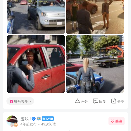
账号共享
评分
回复
分享
游戏J
关注
4年前发布
49次阅读