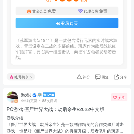
免费
免费
黄金会员
代理会员
登录购买
《苏军游击队1941》是一款包含潜行元素的实时战术游
戏，背景设定在二战的东部前线。玩家作为敌后战线红
军指挥官，要召集一组游击队，向德军占领者发动游击
战。
账号共享
评分
回复
分享
游戏J
关注
4年前更新
88次阅读
PC游戏 僵尸世界大战：劫后余生v2022中文版
游戏介绍
《僵尸世界大战：劫后余生》是一款制作精良的合作类僵尸射击
游戏，也是对《僵尸世界大战》的再度升级，后者吸引的玩家...