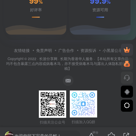
99
99.9
%
%
好评率
资源可用
友情链接
免责声明
广告合作
资源投诉
小黑屋公示
Copyright © 2022 ·
长游分享网
· 长期为香港华人服务 · 【本站所有文章作品
均不包含暴露三点内容或病毒木马，亦不接受病毒木马与露出人体隐私部位投
稿】
扫描加入QQ群
扫描关注公众号
评分
欢迎您留下宝贵的见解！