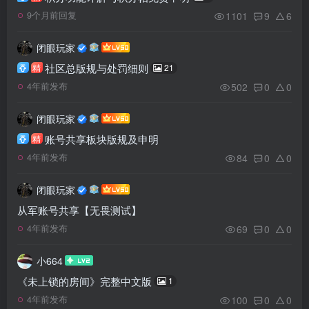
1101
9
6
9个月前回复
闭眼玩家
社区总版规与处罚细则
精
21
502
0
0
4年前发布
闭眼玩家
账号共享板块版规及申明
精
84
0
0
4年前发布
闭眼玩家
从军账号共享【无畏测试】
69
0
0
4年前发布
小664
《未上锁的房间》完整中文版
1
100
0
0
4年前发布