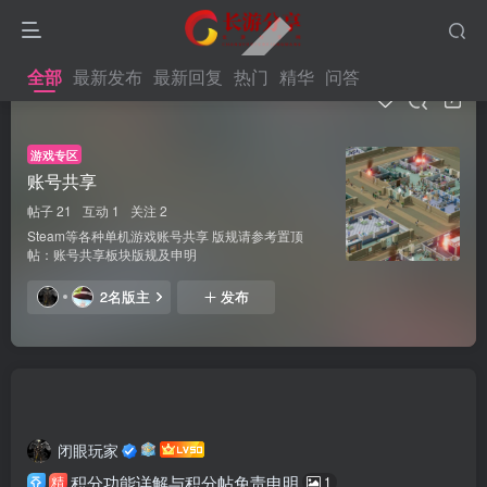
全部
最新发布
最新回复
热门
精华
问答
游戏专区
账号共享
帖子 21
互动 1
关注 2
Steam等各种单机游戏账号共享 版规请参考置顶
帖：账号共享板块版规及申明
2名版主
发布
全部
最新发布
最新回复
热门
精华
问答
闭眼玩家
积分功能详解与积分帖免责申明
精
1