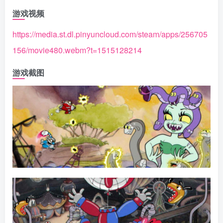
游戏视频
https://media.st.dl.pinyuncloud.com/steam/apps/256705
156/movie480.webm?t=1515128214
游戏截图